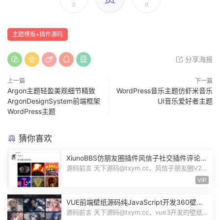
0
0
主题模板▪插件源码
分享海报
上一篇
下一篇
Argon主题轻盈美观细节精致
WordPress音乐主题仿虾米音乐
ArgonDesignSystem前端框架
UI音乐爱好者主题
WordPress主题
猜你喜欢
XiunoBBS仿朋友圈插件风信子社交插件评论回
复点赞互动自适应源码修罗论坛fxz_friends
源码前言 天下源码@txym.cc，风信子朋友圈V2.0
插件xiuno论坛，大小5.31M，1个压缩...
VIP
VUE前端壁纸源码纯JavaScript开发360壁纸
接口wallpaper模板无后台源码奇风壁纸
源码前言 天下源码@txym.cc，vue3开发的壁纸网